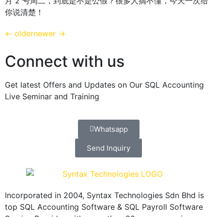
月 2 号周二，到底是不是公假？很多人搞不懂，今天一次给
你说清楚！
←
older
newer
→
Connect with us
Get latest Offers and Updates on Our SQL Accounting
Live Seminar and Training
Whatsapp
Send Inquiry
Incorporated in 2004, Syntax Technologies Sdn Bhd is
top SQL Accounting Software & SQL Payroll Software