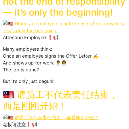
not the end of responsibility
— it’s only the beginning!
Attention Employers❗📢
Many employers think:
Once an employee signs the Offer Letter ✍️
And shows up for work 👨‍💼👩‍💼
The job is done?
But it’s only just begun‼️
🇲🇾 请员工不代表责任结束，
而是刚刚开始！
老板请注意❗📢